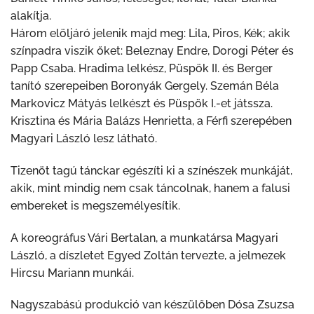
alakítja.
Három elöljáró jelenik majd meg: Lila, Piros, Kék; akik
színpadra viszik őket: Beleznay Endre, Dorogi Péter és
Papp Csaba. Hradima lelkész, Püspök II. és Berger
tanító szerepeiben Boronyák Gergely. Szemán Béla
Markovicz Mátyás lelkészt és Püspök I.-et játssza.
Krisztina és Mária Balázs Henrietta, a Férfi szerepében
Magyari László lesz látható.
Tizenöt tagú tánckar egészíti ki a színészek munkáját,
akik, mint mindig nem csak táncolnak, hanem a falusi
embereket is megszemélyesítik.
A koreográfus Vári Bertalan, a munkatársa Magyari
László, a díszletet Egyed Zoltán tervezte, a jelmezek
Hircsu Mariann munkái.
Nagyszabású produkció van készülőben Dósa Zsuzsa