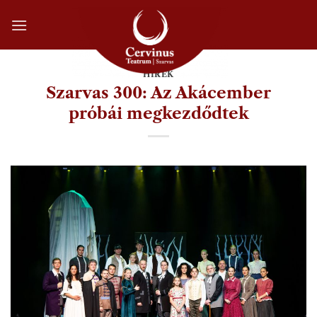
Skip
to
content
HÍREK
Szarvas 300: Az Akácember
próbái megkezdődtek