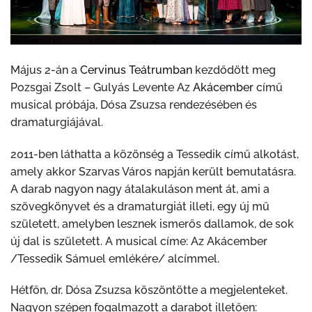
Május 2-án a
Cervinus Teátrumban
kezdődött meg
Pozsgai Zsolt – Gulyás Levente Az
Akácember
című
musical próbája, Dósa Zsuzsa rendezésében és
dramaturgiájával.
2011-ben láthatta a közönség a Tessedik című alkotást,
amely akkor Szarvas Város napján került bemutatásra.
A darab nagyon nagy átalakuláson ment át, ami a
szövegkönyvet és a dramaturgiát illeti, egy új mű
született, amelyben lesznek ismerős dallamok, de sok
új dal is született. A musical címe: Az Akácember
/Tessedik Sámuel emlékére/ alcímmel.
Hétfőn, dr. Dósa Zsuzsa köszöntötte a megjelenteket.
Nagyon szépen fogalmazott a darabot illetően: