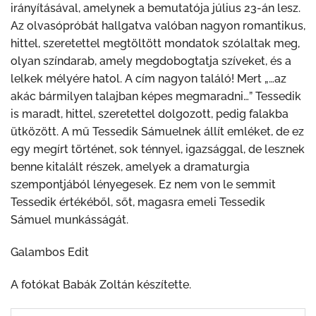
irányításával, amelynek a bemutatója július 23-án lesz.
Az olvasópróbát hallgatva valóban nagyon romantikus,
hittel, szeretettel megtöltött mondatok szólaltak meg,
olyan színdarab, amely megdobogtatja szíveket, és a
lelkek mélyére hatol. A cím nagyon találó! Mert „…az
akác bármilyen talajban képes megmaradni…” Tessedik
is maradt, hittel, szeretettel dolgozott, pedig falakba
ütközött. A mű Tessedik Sámuelnek állít emléket, de ez
egy megírt történet, sok ténnyel, igazsággal, de lesznek
benne kitalált részek, amelyek a dramaturgia
szempontjából lényegesek. Ez nem von le semmit
Tessedik értékéből, sőt, magasra emeli Tessedik
Sámuel munkásságát.
Galambos Edit
A fotókat Babák Zoltán készítette.