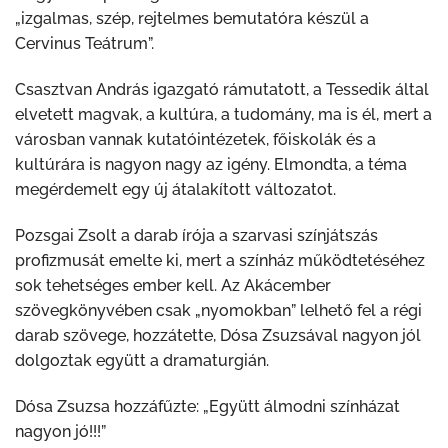
„izgalmas, szép, rejtelmes bemutatóra készül a
Cervinus Teátrum”.
Csasztvan András igazgató rámutatott, a Tessedik által
elvetett magvak, a kultúra, a tudomány, ma is él, mert a
városban vannak kutatóintézetek, főiskolák és a
kultúrára is nagyon nagy az igény. Elmondta, a téma
megérdemelt egy új átalakított változatot.
Pozsgai Zsolt a darab írója a szarvasi színjátszás
profizmusát emelte ki, mert a színház működtetéséhez
sok tehetséges ember kell. Az Akácember
szövegkönyvében csak „nyomokban” lelhető fel a régi
darab szövege, hozzátette, Dósa Zsuzsával nagyon jól
dolgoztak együtt a dramaturgián.
Dósa Zsuzsa hozzáfűzte: „Együtt álmodni színházat
nagyon jó!!!”