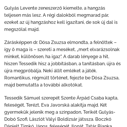
Gulyás Levente zeneszerző kiemelte, a hangzás
teljesen más lesz. A régi dalokból megmarad pár,
ezeket az új hangzáshoz kell igazítani, de sok új dal is
megszólal majd.
Zárásképpen dr. Dósa Zsuzsa elmondta, a felnőttek –
így ő maga is – szereti a meséket, „mert elvarázsolnak
minket, különösen, ha igaz”. A darab lényege a hit,
hiszen Tessedik hisz a jobbításban, a tanításban, újra és
újra megpróbálja. Neki állít emléket a játék.
Romantikus, régmúlt történet, fejezte be Dósa Zsuzsa,
majd bemutatta a további alkotókat.
Tessedik Sámuel szerepét Szente Árpád Csaba kapta,
feleségét, Terézt, Eva Javorská alakítja majd. Két
gyermekük jelenik meg a színpadon, Terikét Gulyás-
Dobó Szofi, Lászlót Vályi Boldizsár játssza. Boczkó
Dánielt Timkó János, feleségét, Ilonát, Tatár Bianka