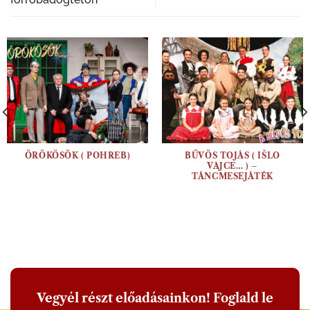
ÖRÖKÖSÖK ( POHREB)
BŰVÖS TOJÁS ( IŠLO
VAJCE… ) –
TÁNCMESEJÁTÉK
Vegyél részt előadásainkon! Foglald le