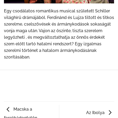
Egy csodálatos romantikus musical született Schiller
világhírű drámájából. Ferdinánd és Lujza tiltott és titkos
szerelme, cselszövések és ármánykodások sokaságát
vonja maga után. Vajon az őszinte, tiszta szerelem
legyőzheti , és megváltoztathatja az önnös érdekét
szem előtt tartó hatalmi rendszert? Egy izgalmas
szerelmi történet a hatalom ármánykodásának
szorításában.
Macska a
Az Ibolya
forróbádogtetőn