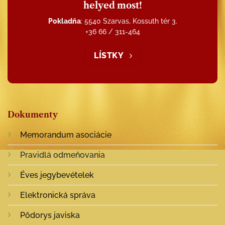
helyed most!
Pokladňa
: 5540 Szarvas, Kossuth tér 3.
+36 66 / 311-464
LÍSTKY
Dokumenty
Memorandum asociácie
Pravidlá odmeňovania
Éves jegybevételek
Elektronická správa
Pôdorys javiska