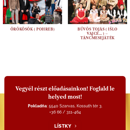
ÖRÖKÖSÖK ( POHREB)
BŰVÖS TOJÁS ( IŠLO
VAJCE… ) –
TÁNCMESEJÁTÉK
Vegyél részt előadásainkon! Foglald le
helyed most!
Pokladňa
: 5540 Szarvas, Kossuth tér 3.
+36 66 / 311-464
LÍSTKY