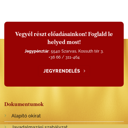
Vegyél részt előadásainkon! Foglald le
helyed most!
Jegypénztár
: 5540 Szarvas, Kossuth tér 3.
+36 66 / 311-464
JEGYRENDELÉS
Dokumentumok
Alapító okirat
Javadalmazási szabályzat