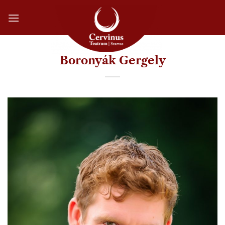
Skip
to
content
Boronyák Gergely