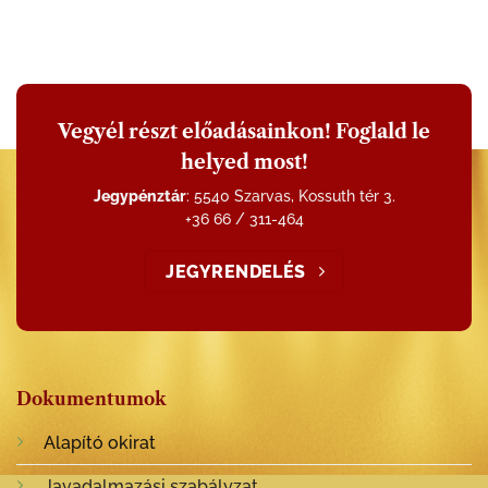
Vegyél részt előadásainkon! Foglald le
helyed most!
Jegypénztár
: 5540 Szarvas, Kossuth tér 3.
+36 66 / 311-464
JEGYRENDELÉS
Dokumentumok
Alapító okirat
Javadalmazási szabályzat