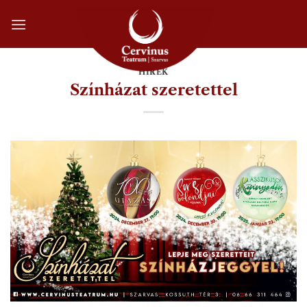
Skip
to
content
HÍREK
Színházat szeretettel