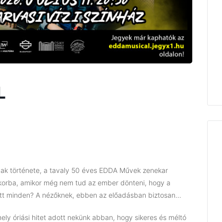
L
ának története, a tavaly 50 éves EDDA Művek zenekar
 korba, amikor még nem tud az ember dönteni, hogy a
yütt minden? A nézőknek, ebben az előadásban biztosan…
ly óriási hitet adott nekünk abban, hogy sikeres és méltó