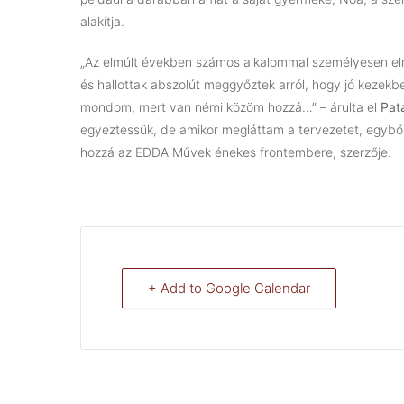
alakítja.
„Az elmúlt években számos alkalommal személyesen elme
és hallottak abszolút meggyőztek arról, hogy jó kezekb
mondom, mert van némi közöm hozzá…” – árulta el
Pata
egyeztessük, de amikor megláttam a tervezetet, egybő
hozzá az EDDA Művek énekes frontembere, szerzője.
+ Add to Google Calendar