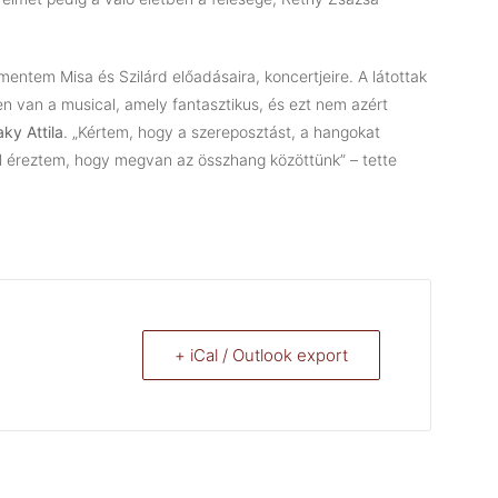
ntem Misa és Szilárd előadásaira, koncertjeire. A látottak
en van a musical, amely fantasztikus, és ezt nem azért
ky Attila
. „Kértem, hogy a szereposztást, a hangokat
l éreztem, hogy megvan az összhang közöttünk” – tette
+ iCal / Outlook export