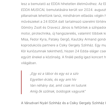
lesz a bemutató az EDDA hihetetlen életművéhez. Az
EDDA MUSICAL
bemutatására került sor 2024. auguszt
pillanatnak lehettünk tanúi, mindhárom előadás végén h
művészeket a 24 EDDA dalt tartalmazó szerelmi történe
Gömöry Zsolt és Oravecz János is feltűntek a színpado
motor, pirotechnika, új hangszerelés, valamint többek 
Misa, Fedor Kyra, Pataky Gergő, Kautzky Armand gondo
koprodukciós partnere a Csiky Gergely Színház. Egy mu
Kör kuriózumnak tekinthető, hiszen 24 Edda-sláger cse
együtt énekel a közönség. A finálé pedig igazi koncert
világában.
„Egy ez a tábor és egy ez a szív
Egyetlen érzés, és egy ami hív
Van néhány dal, amit csak mi tudunk
Amíg ők szólnak, boldogok vagyunk”
A Várudvari Nyári Színház és a Csiky Gergely Színház 