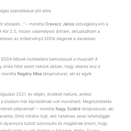
lgés szándékával jött létre.
kör közepén…” – mondta
Oravecz János
szövegkönyvíró a
 Kör 2.0, hiszen valamelyest átírtam, aktualizáltam a
észetesen az örökérvényű EDDA slágerek a darabban
s EDDA Művek tiszteletére bemutassuk a musicalt! A
 óriási hitet adott nekünk abban, hogy sikeres lesz a
 – mondta
Ragány Misa
társproducer, aki az egyik
olgozást 2021. év elején, drukkolt nekünk, amikor
a bizalom már kipróbáltnak volt mondható. Megtiszteltetés
rténeti pillanatnak” – mondta
Nagy Szilárd
társproducer, aki
rakter, Elmó bőrébe bújt, akit hatalmas zenei tehetséggel
el olyannyira tudott azonosulni és magáénak érezni, hogy
relmét pedig a való életben a felesége, Réthy Zsazsa