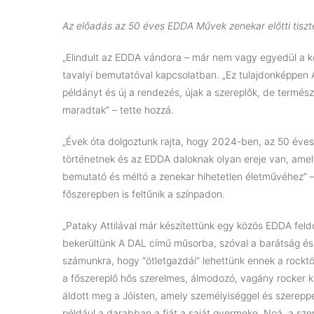
Az előadás az 50 éves EDDA Művek zenekar előtti tiszte
„Elindult az EDDA vándora – már nem vagy egyedül a 
tavalyi bemutatóval kapcsolatban. „Ez tulajdonképpen A
példányt és új a rendezés, újak a szereplők, de term
maradtak” – tette hozzá.
„Évek óta dolgoztunk rajta, hogy 2024-ben, az 50 éve
történetnek és az EDDA daloknak olyan ereje van, amely
bemutató és méltó a zenekar hihetetlen életművéhez”
főszerepben is feltűnik a színpadon.
„Pataky Attilával már készítettünk egy közös EDDA feld
bekerültünk A DAL című műsorba, szóval a barátság és 
számunkra, hogy “ötletgazdái” lehettünk ennek a rocktö
a főszereplő hős szerelmes, álmodozó, vagány rocker ka
áldott meg a Jóisten, amely személyiséggel és szerepp
például a darabban a fiát a saját gyermeke, Noá, a sze