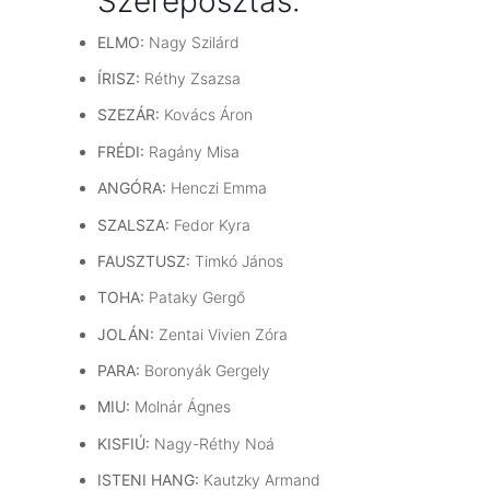
Szereposztás:
ELMO:
Nagy Szilárd
ÍRISZ:
Réthy Zsazsa
SZEZÁR:
Kovács Áron
FRÉDI:
Ragány Misa
ANGÓRA:
Henczi Emma
SZALSZA:
Fedor Kyra
FAUSZTUSZ:
Timkó János
TOHA:
Pataky Gergő
JOLÁN:
Zentai Vivien Zóra
PARA:
Boronyák Gergely
MIU:
Molnár Ágnes
KISFIÚ:
Nagy-Réthy Noá
ISTENI HANG:
Kautzky Armand