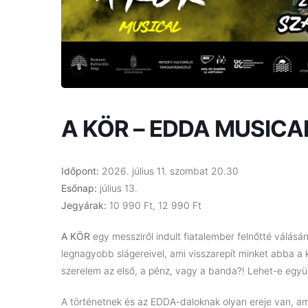
A KÖR – EDDA MUSICA
Időpont:
2026. július 11. szombat 20.30
Esőnap:
július 13.
Jegyárak:
10 990 Ft, 12 990 Ft
A KÖR
egy messziről indult fiatalember felnőtté válás
legnagyobb slágereivel, ami visszarepít minket abba a
szerelem az első, a pénz, vagy a banda?! Lehet-e eg
A történetnek és az EDDA-daloknak olyan ereje van, ame