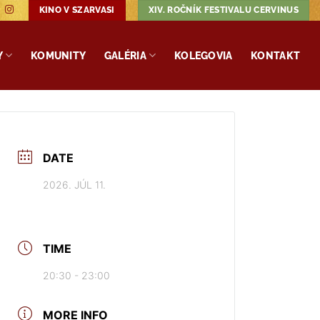
KINO V SZARVASI
XIV. ROČNÍK FESTIVALU CERVINUS
Y
KOMUNITY
GALÉRIA
KOLEGOVIA
KONTAKT
DATE
2026. JÚL 11.
TIME
20:30 - 23:00
MORE INFO