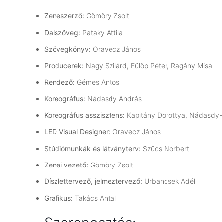
Zeneszerző:
Gömöry Zsolt
Dalszöveg:
Pataky Attila
Szövegkönyv:
Oravecz János
Producerek:
Nagy Szilárd, Fülöp Péter, Ragány Misa
Rendező:
Gémes Antos
Koreográfus:
Nádasdy András
Koreográfus asszisztens:
Kapitány Dorottya, Nádasdy-
LED Visual Designer:
Oravecz János
Stúdiómunkák és látványterv:
Szűcs Norbert
Zenei vezető:
Gömöry Zsolt
Díszlettervező, jelmeztervező:
Urbancsek Adél
Grafikus:
Takács Antal