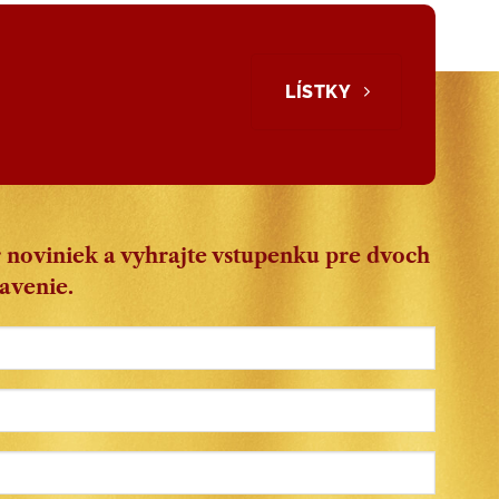
LÍSTKY
r noviniek a vyhrajte vstupenku pre dvoch
tavenie.