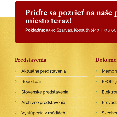
Príďte sa pozrieť na naše 
miesto teraz!
Pokladňa
: 5540 Szarvas, Kossuth tér 3. | +36 6
Predstavenia
Dokume
Aktuálne predstavenia
Memora
Repertoár
EFOP-3.
Slovenské predstavenia
Elektro
Archívne predstavenia
Prevád
Vystúpenia v médiách
Széche