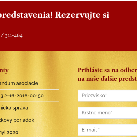
predstavenia! Rezervujte si
6 / 311-464
nty
Prihláste sa na odbe
na naše ďalšie preds
ndum asociácie
3.2-16-2016-00150​
nická správa
zkový poriadok
nyi 2020