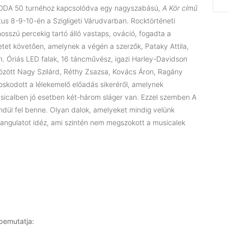
 EDDA 50 turnéhoz kapcsolódva egy nagyszabású,
A Kör című
us 8-9-10-én a Szigligeti Várudvarban. Rocktörténeti
osszú percekig tartó álló vastaps, ováció, fogadta a
tet követően, amelynek a végén a szerzők, Pataky Attila,
n. Óriás LED falak, 16 táncművész, igazi Harley-Davidson
között Nagy Szilárd, Réthy Zsazsa, Kovács Áron, Ragány
skodott a lélekemelő előadás sikeréről, amelynek
sicalben jó esetben két-három sláger van. Ezzel szemben A
ndül fel benne. Olyan dalok, amelyeket mindig velünk
 hangulatot idéz, ami szintén nem megszokott a musicalek
bemutatja: