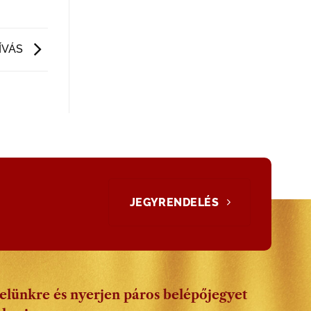
ÍVÁS
JEGYRENDELÉS
velünkre és nyerjen páros belépőjegyet