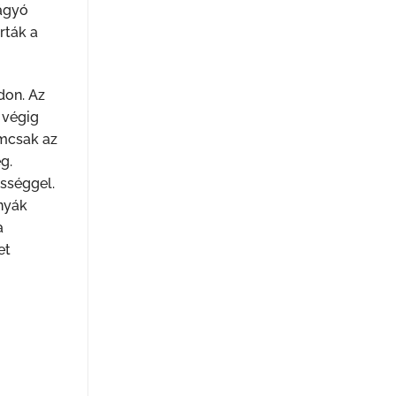
vágyó
rták a
don. Az
 végig
emcsak az
g.
ességgel.
onyák
a
et