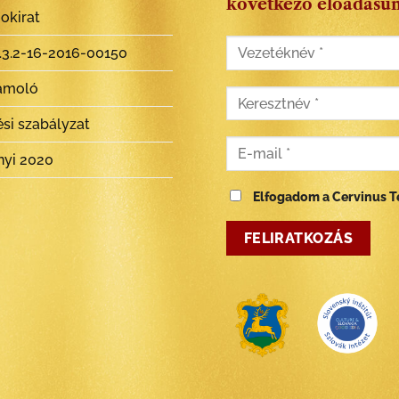
következő előadásu
 okirat
3.2-16-2016-00150​
ámoló
si szabályzat
nyi 2020
Elfogadom a Cervinus Te