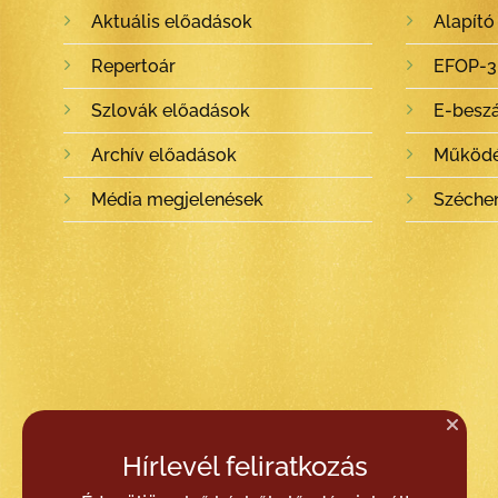
Aktuális előadások
Alapító
Repertoár
EFOP-3.
Szlovák előadások
E-besz
Archív előadások
Működé
Média megjelenések
Széche
Hírlevél feliratkozás