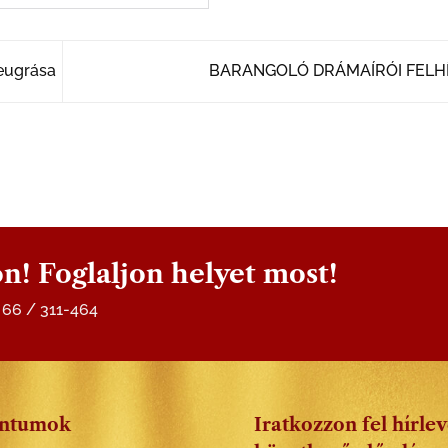
beugrása
BARANGOLÓ DRÁMAÍRÓI FELH
n! Foglaljon helyet most!
6 66 / 311-464
ntumok
Iratkozzon fel hírle