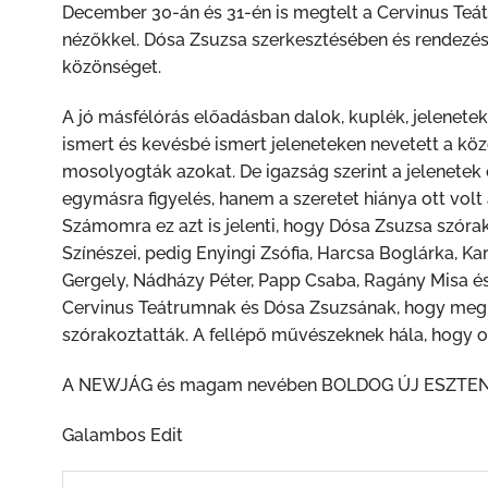
December 30-án és 31-én is megtelt a Cervinus Teá
nézőkkel. Dósa Zsuzsa szerkesztésében és rendezésé
közönséget.
A jó másfélórás előadásban dalok, kuplék, jelenete
ismert és kevésbé ismert jeleneteken nevetett a kö
mosolyogták azokat. De igazság szerint a jelenetek 
egymásra figyelés, hanem a szeretet hiánya ott volt
Számomra ez azt is jelenti, hogy Dósa Zsuzsa szóra
Színészei, pedig Enyingi Zsófia, Harcsa Boglárka, K
Gergely, Nádházy Péter, Papp Csaba, Ragány Misa é
Cervinus Teátrumnak és Dósa Zsuzsának, hogy megre
szórakoztatták. A fellépő művészeknek hála, hogy ott
A NEWJÁG és magam nevében BOLDOG ÚJ ESZTEND
Galambos Edit