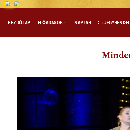
Skip
to
content
KEZDŐLAP
ELŐADÁSOK
NAPTÁR
JEGYRENDE
Minden