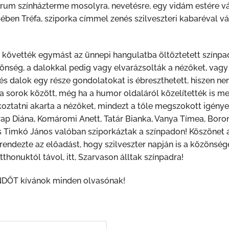
trum színházterme mosolyra, nevetésre, egy vidám estére 
ben Tréfa, sziporka címmel zenés szilveszteri kabaréval vá
k követték egymást az ünnepi hangulatba öltöztetett színpa
zönség, a dalokkal pedig vagy elvarázsolták a nézőket, vagy
és dalok egy része gondolatokat is ébreszthetett, hiszen n
 a sorok között, még ha a humor oldaláról közelítették is me
koztatni akarta a nézőket, mindezt a tőle megszokott igény
arap Diána, Komáromi Anett, Tatár Bianka, Vanya Tímea, Bor
s Timkó János valóban sziporkáztak a színpadon! Köszönet 
ndezte az előadást, hogy szilveszter napján is a közönség
honuktól távol, itt, Szarvason álltak színpadra!
ŐT kívánok minden olvasónak!