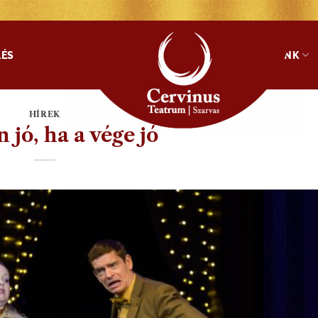
LÉS
SZOLGÁLTATÁSAINK
HÍREK
 jó, ha a vége jó