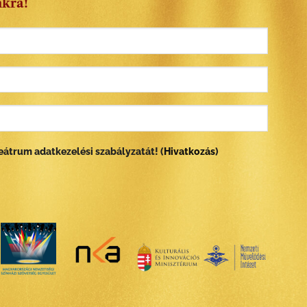
nkra!
átrum adatkezelési szabályzatát! (
Hivatkozás
)