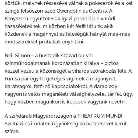
köztük, melynek részesévé válnak a pókerezők és a két
szingli felsőszomszéd Gwendolin és Cecili is. A
Kényszerű együttélésük igazi paródiája a valódi
házaséleteknek, miközben két férfit látunk, akik
küzdenek a magánnyal és feleségük hiányát más-más
módszerekkel próbálják enyhíteni.
Neil Simon – a huszadik század bulvár
színműirodalmának koronázatlan királya – biztos
kézzel vezeti a közönségét a viharos szórakozás felé. A
Furcsa pár egy fergeteges vígjáték a magányról,
barátságról, férfi-nő kapcsolatokról. A darab egy
nagyon is valós magánéleti válsághelyzetet tár fel, úgy,
hogy közben magunkon is képesek vagyunk nevetni.
A színdarab Magyarországon a THEATRUM MUNDI
Színházi és irodalmi Ügynökség közvetítésével kerül
színre.