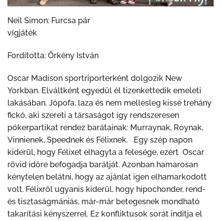
Neil Simon: Furcsa pár
vígjáték
Fordította: Örkény István
Oscar Madison sportriporterként dolgozik New
Yorkban. Elváltként egyedül él tizenkettedik emeleti
lakásában. Jópofa, laza és nem mellesleg kissé trehány
fickó, aki szereti a társaságot így rendszeresen
pókerpartikat rendez barátainak: Murraynak, Roynak,
Vinnienek, Speednek és Félixnek. Egy szép napon
kiderül, hogy Félixet elhagyta a felesége, ezért Oscar
rövid időre befogadja barátját. Azonban hamarosan
kénytelen belátni, hogy az ajánlat igen elhamarkodott
volt. Félixről ugyanis kiderül, hogy hipochonder, rend-
és tisztaságmániás, már-már betegesnek mondható
takarítási kényszerrel. Ez konfliktusok sorát indítja el