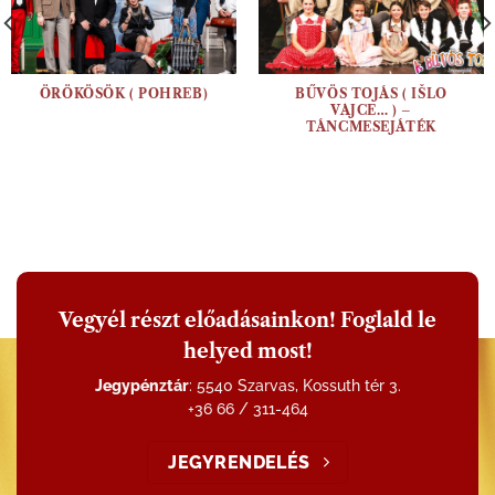
ÖRÖKÖSÖK ( POHREB)
BŰVÖS TOJÁS ( IŠLO
VAJCE… ) –
TÁNCMESEJÁTÉK
Vegyél részt előadásainkon! Foglald le
helyed most!
Jegypénztár
: 5540 Szarvas, Kossuth tér 3.
+36 66 / 311-464
JEGYRENDELÉS