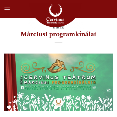
Skip
to
content
HÍREK
Márciusi programkínálat