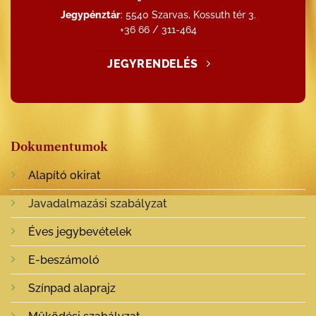
Jegypénztár
: 5540 Szarvas, Kossuth tér 3.
+36 66 / 311-464
JEGYRENDELÉS
Dokumentumok
Alapító okirat
Javadalmazási szabályzat
Éves jegybevételek
E-beszámoló
Színpad alaprajz