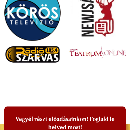
Vegyél részt előadásainkon! Foglald le
helyed most!