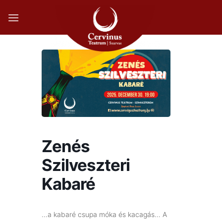
Skip
to
content
Zenés
Szilveszteri
Kabaré
…a kabaré csupa móka és kacagás… A