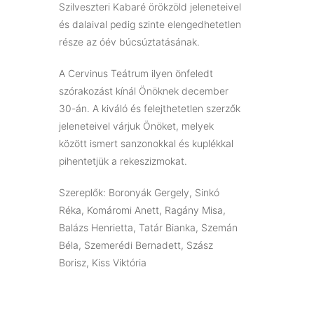
Szilveszteri Kabaré örökzöld jeleneteivel
és dalaival pedig szinte elengedhetetlen
része az óév búcsúztatásának.
A Cervinus Teátrum ilyen önfeledt
szórakozást kínál Önöknek december
30-án. A kiváló és felejthetetlen szerzők
jeleneteivel várjuk Önöket, melyek
között ismert sanzonokkal és kuplékkal
pihentetjük a rekeszizmokat.
Szereplők: Boronyák Gergely, Sinkó
Réka, Komáromi Anett, Ragány Misa,
Balázs Henrietta, Tatár Bianka, Szemán
Béla, Szemerédi Bernadett, Szász
Borisz, Kiss Viktória