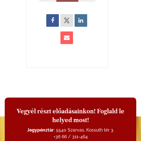
Vegyél részt előadásainkon! Foglald le
helyed most!
Jegypénztár
: 5540 Szarvas, Kossuth tér 3.
+36 66 / 311-464