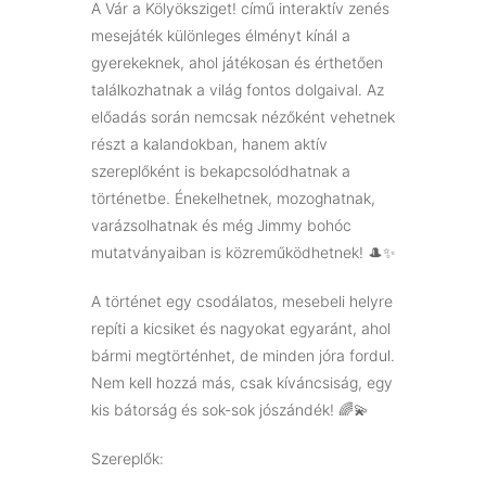
A Vár a Kölyöksziget! című interaktív zenés
mesejáték különleges élményt kínál a
gyerekeknek, ahol játékosan és érthetően
találkozhatnak a világ fontos dolgaival. Az
előadás során nemcsak nézőként vehetnek
részt a kalandokban, hanem aktív
szereplőként is bekapcsolódhatnak a
történetbe. Énekelhetnek, mozoghatnak,
varázsolhatnak és még Jimmy bohóc
mutatványaiban is közreműködhetnek! 🎩✨
A történet egy csodálatos, mesebeli helyre
repíti a kicsiket és nagyokat egyaránt, ahol
bármi megtörténhet, de minden jóra fordul.
Nem kell hozzá más, csak kíváncsiság, egy
kis bátorság és sok-sok jószándék! 🌈💫
Szereplők: