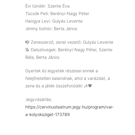
Évi tündér: Szente Éva
Tücsök Peti: Berényi-Nagy Péter
Hangya Levi: Gulyás Levente
Jimmy bohóc: Berta János
🎼 Zeneszerző, zenei vezető: Gulyás Levente
📝 Dalszövegek: Berényi-Nagy Péter, Szente
Béla, Berta János
Gyertek és legyetek részesei ennek a
felejthetetlen kalandnak, ahol a varázslat, a
zene és a játék összefonódik! 🎶💖
Jegyvásárlás:
https://cervinusteatrum.jegy.hu/program/var-
a-kolyoksziget-173789