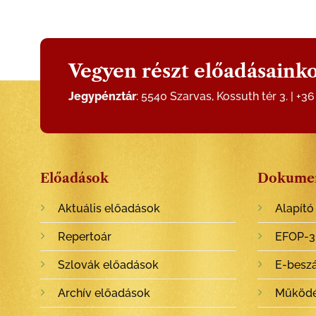
Vegyen részt előadásainko
Jegypénztár
: 5540 Szarvas, Kossuth tér 3. | +3
Előadások
Dokume
Aktuális előadások
Alapító
Repertoár
EFOP-3.
Szlovák előadások
E-besz
Archív előadások
Működé