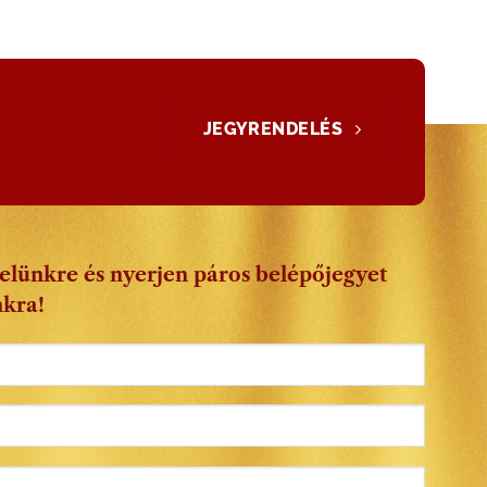
JEGYRENDELÉS
velünkre és nyerjen páros belépőjegyet
nkra!