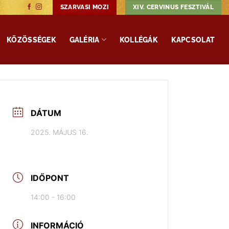
SZARVASI MOZI
XIV. CERVINUS FESZTIVÁL
KÖZÖSSÉGEK
GALÉRIA
KOLLÉGÁK
KAPCSOLAT
DÁTUM
2025. MÁJUS 16.
IDŐPONT
14:00 - 16:00
INFORMÁCIÓ