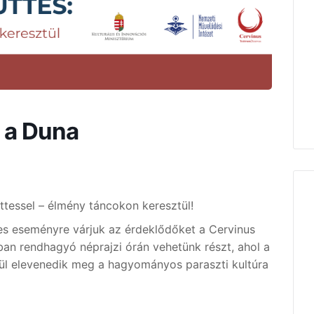
 a Duna
essel – élmény táncokon keresztül!
ges eseményre várjuk az érdeklődőket a Cervinus
n rendhagyó néprajzi órán vehetünk részt, ahol a
ül elevenedik meg a hagyományos paraszti kultúra