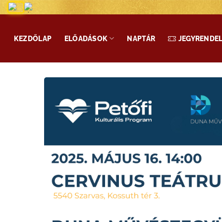
Skip
to
content
KEZDŐLAP
ELŐADÁSOK
NAPTÁR
JEGYRENDE