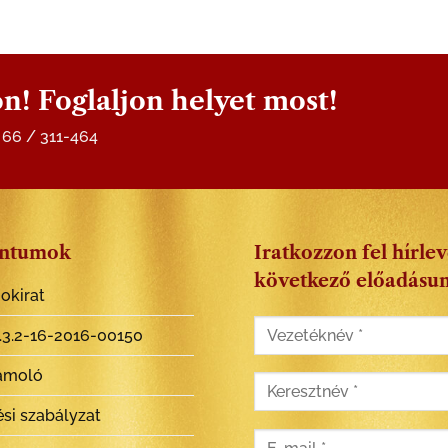
n! Foglaljon helyet most!
6 66 / 311-464
ntumok
Iratkozzon fel hírle
következő előadásu
 okirat
3.2-16-2016-00150​
ámoló
si szabályzat