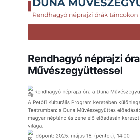
Rendhagyó néprajzi óra
Művészegyüttessel
Rendhagyó néprajzi óra a Duna Művészegyütt
A Petőfi Kulturális Program keretében különle
Teátrumban: a Duna Művészegyüttes előadásába
magyar néptánc és zene élő előadásán kereszt
világa.
Időpont: 2025. május 16. (péntek), 14:00