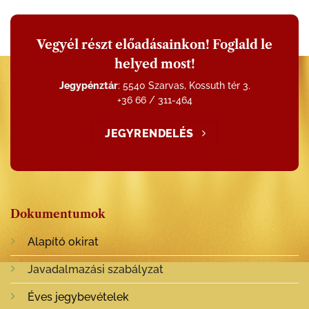
Vegyél részt előadásainkon! Foglald le
helyed most!
Jegypénztár
: 5540 Szarvas, Kossuth tér 3.
+36 66 / 311-464
JEGYRENDELÉS
Dokumentumok
Alapító okirat
Javadalmazási szabályzat
Éves jegybevételek