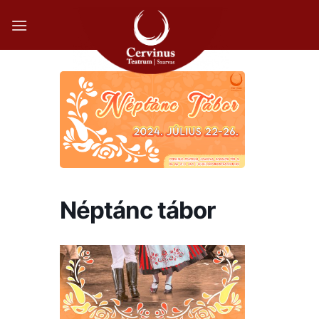
Skip
to
content
Néptánc tábor