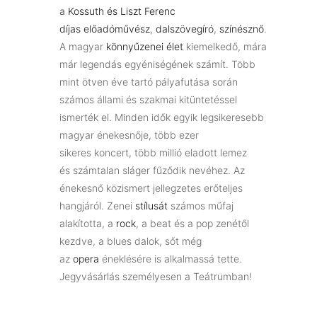
a
Kossuth é
s
Liszt Ferenc
díjas
előadóművész
,
dalszövegíró
,
színésznő
.
A magyar
könnyűzenei élet
kiemelkedő, mára
már legendá
s
egyéniségének számít. Több
mint ötven éve tartó pályafutása során
számos állami é
s
szakmai kitüntetéssel
ismerték el. Minden idők egyik legsikeresebb
magyar énekesnője, több ezer
sikeres
koncert
, több millió eladott lemez
é
s
számtalan sláger fűződik nevéhez. Az
énekesnő közismert jellegzetes erőteljes
hangjáról. Zenei
stílusát
számos műfaj
alakította, a
rock
, a beat é
s
a pop zenétől
kezdve, a blues dalok,
s
őt még
az
opera
éneklé
s
ére is alkalmassá tette.
Jegyvásárlás személyesen a Teátrumban!