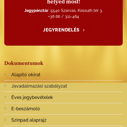
helyed most!
Jegypénztár
: 5540 Szarvas, Kossuth tér 3.
+36 66 / 311-464
JEGYRENDELÉS
Dokumentumok
Alapító okirat
Javadalmazási szabályzat
Éves jegybevételek
E-beszámoló
Színpad alaprajz