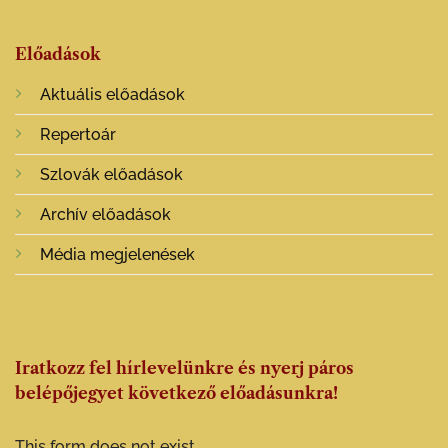
Előadások
Aktuális előadások
Repertoár
Szlovák előadások
Archív előadások
Média megjelenések
Iratkozz fel hírlevelünkre és nyerj páros
belépőjegyet következő előadásunkra!
This form does not exist