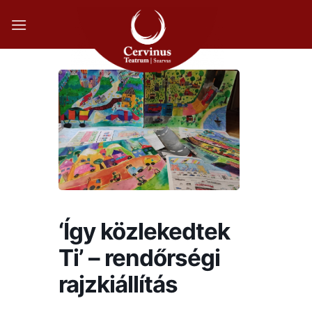
Skip
to
content
‘Így közlekedtek
Ti’ – rendőrségi
rajzkiállítás