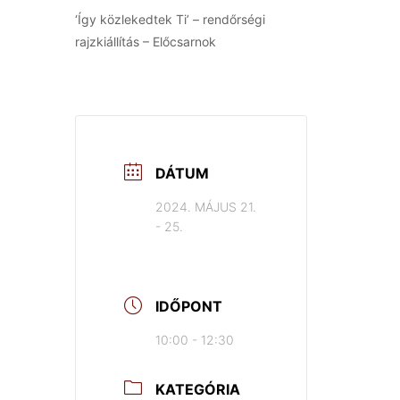
‘Így közlekedtek Ti’ – rendőrségi
rajzkiállítás – Előcsarnok
DÁTUM
2024. MÁJUS 21.
- 25.
IDŐPONT
10:00 - 12:30
KATEGÓRIA