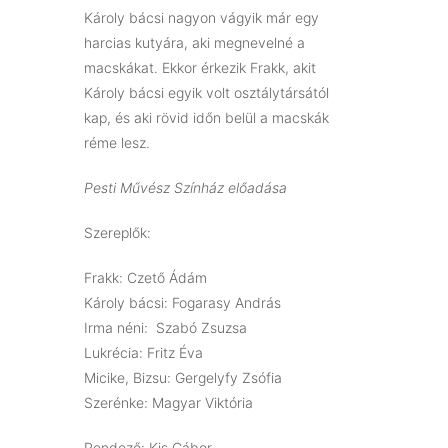
Károly bácsi nagyon vágyik már egy
harcias kutyára, aki megnevelné a
macskákat. Ekkor érkezik Frakk, akit
Károly bácsi egyik volt osztálytársától
kap, és aki rövid időn belül a macskák
réme lesz.
Pesti Művész Színház előadása
Szereplők:
Frakk: Czető Ádám
Károly bácsi: Fogarasy András
Irma néni: Szabó Zsuzsa
Lukrécia: Fritz Éva
Micike, Bizsu: Gergelyfy Zsófia
Szerénke: Magyar Viktória
Rendező: Kis Gábor