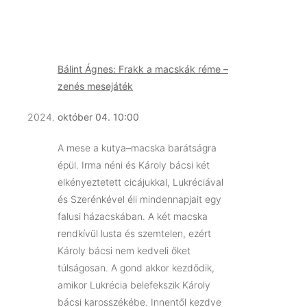
Bálint Ágnes: Frakk a macskák réme –
zenés mesejáték
október 04. 10:00
A mese a kutya–macska barátságra
épül. Irma néni és Károly bácsi két
elkényeztetett cicájukkal, Lukréciával
és Szerénkével éli mindennapjait egy
falusi házacskában. A két macska
rendkívül lusta és szemtelen, ezért
Károly bácsi nem kedveli őket
túlságosan. A gond akkor kezdődik,
amikor Lukrécia belefekszik Károly
bácsi karosszékébe. Innentől kezdve