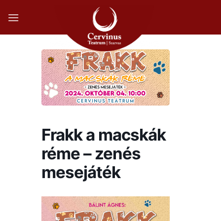
Skip
to
content
Frakk a macskák
réme – zenés
mesejáték