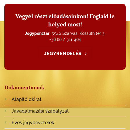
Vegyél részt előadásainkon! Foglald le
helyed most!
Jegypénztár
: 5540 Szarvas, Kossuth tér 3.
+36 66 / 311-464
JEGYRENDELÉS
Dokumentumok
Alapító okirat
Javadalmazási szabályzat
Éves jegybevételek