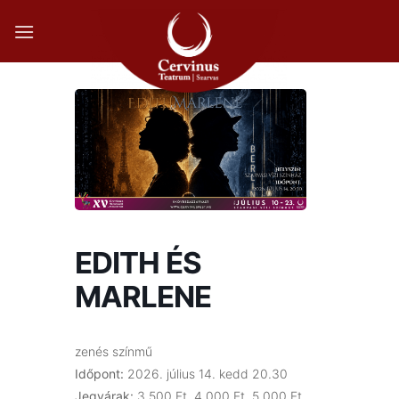
Skip
to
content
EDITH ÉS
MARLENE
zenés színmű
Időpont:
2026. július 14. kedd 20.30
Jegyárak:
3 500 Ft, 4 000 Ft, 5 000 Ft