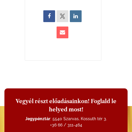
Vegyél részt előadásainkon! Foglald le
helyed most!
Jegypénztár
: 5540 Szarvas, Kossuth tér 3.
+36 66 / 311-464