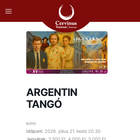
Skip
to
content
ARGENTIN
TANGÓ
krimi
Időpont:
2026. július 21. kedd 20.30
Jegyárak:
3 500 Ft, 4 000 Ft, 5 000 Ft