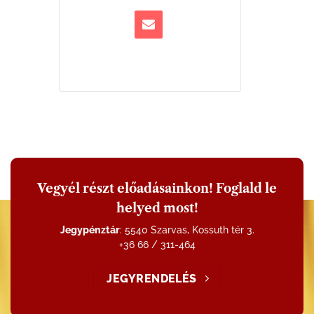
Vegyél részt előadásainkon! Foglald le
helyed most!
Jegypénztár
: 5540 Szarvas, Kossuth tér 3.
+36 66 / 311-464
JEGYRENDELÉS