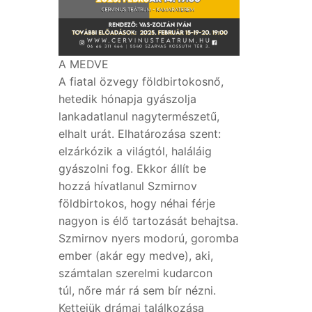
A MEDVE
A fiatal özvegy földbirtokosnő,
hetedik hónapja gyászolja
lankadatlanul nagytermészetű,
elhalt urát. Elhatározása szent:
elzárkózik a világtól, haláláig
gyászolni fog. Ekkor állít be
hozzá hívatlanul Szmirnov
földbirtokos, hogy néhai férje
nagyon is élő tartozását behajtsa.
Szmirnov nyers modorú, goromba
ember (akár egy medve), aki,
számtalan szerelmi kudarcon
túl, nőre már rá sem bír nézni.
Kettejük drámai találkozása