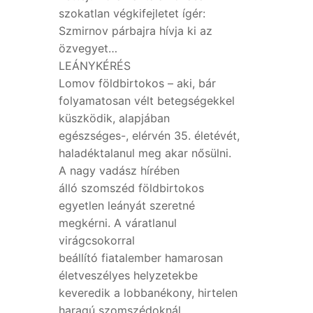
szokatlan végkifejletet ígér:
Szmirnov párbajra hívja ki az
özvegyet…
LEÁNYKÉRÉS
Lomov földbirtokos – aki, bár
folyamatosan vélt betegségekkel
küszködik, alapjában
egészséges-, elérvén 35. életévét,
haladéktalanul meg akar nősülni.
A nagy vadász hírében
álló szomszéd földbirtokos
egyetlen leányát szeretné
megkérni. A váratlanul
virágcsokorral
beállító fiatalember hamarosan
életveszélyes helyzetekbe
keveredik a lobbanékony, hirtelen
haragú szomszédoknál…