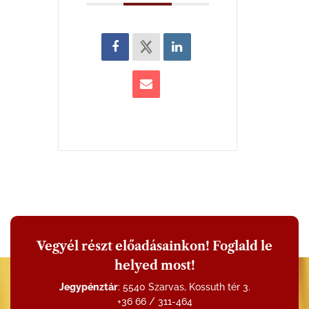
Vegyél részt előadásainkon! Foglald le
helyed most!
Jegypénztár
: 5540 Szarvas, Kossuth tér 3.
+36 66 / 311-464