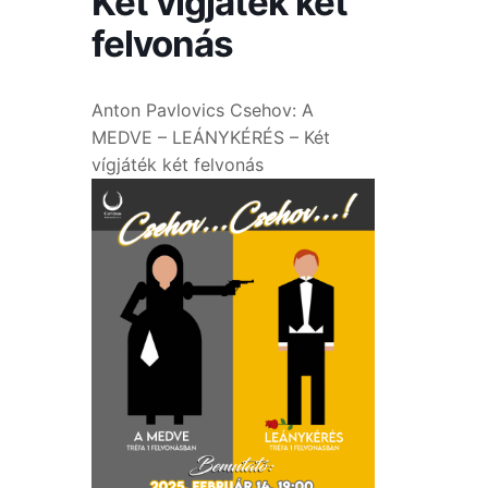
Két vígjáték két
felvonás
Anton Pavlovics Csehov: A
MEDVE – LEÁNYKÉRÉS – Két
vígjáték két felvonás