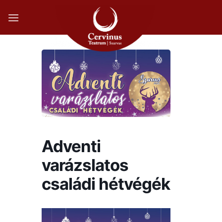
Skip
to
content
Adventi
varázslatos
családi hétvégék