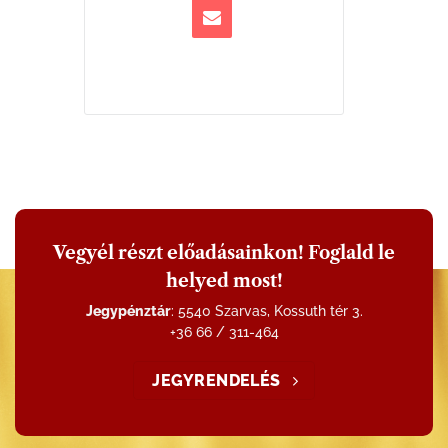
Vegyél részt előadásainkon! Foglald le
helyed most!
Jegypénztár
: 5540 Szarvas, Kossuth tér 3.
+36 66 / 311-464
JEGYRENDELÉS