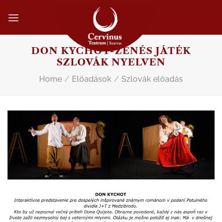
Skip
to
content
DON KYCHOT-ZENÉS JÁTÉK
SZLOVÁK NYELVEN
Home
/
Előadások
/
Szlovák előadás