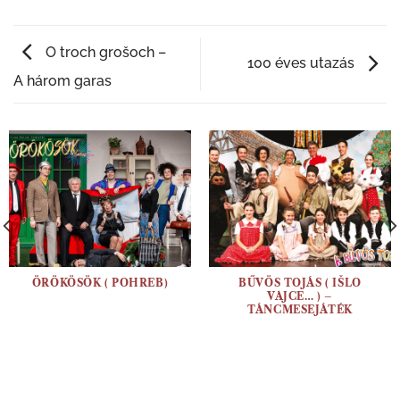
O troch grošoch –
100 éves utazás
A három garas
ÖRÖKÖSÖK ( POHREB)
BŰVÖS TOJÁS ( IŠLO
VAJCE… ) –
TÁNCMESEJÁTÉK