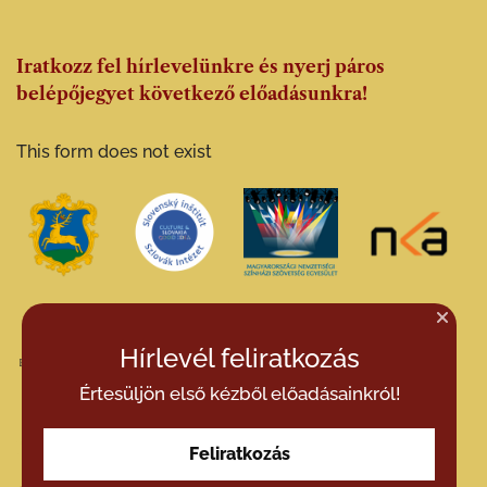
Iratkozz fel hírlevelünkre és nyerj páros
belépőjegyet következő előadásunkra!
This form does not exist
Hírlevél feliratkozás
Értesüljön első kézből előadásainkról!
Feliratkozás
Cervinus Teátrum | Szarvas © 2026
Cervinus Teatrum Művészeti Nonprfit Kft.