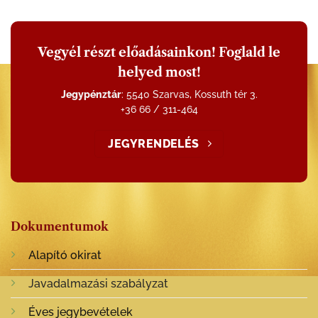
Vegyél részt előadásainkon! Foglald le
helyed most!
Jegypénztár
: 5540 Szarvas, Kossuth tér 3.
+36 66 / 311-464
JEGYRENDELÉS
Dokumentumok
Alapító okirat
Javadalmazási szabályzat
Éves jegybevételek